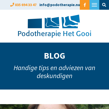
Overslaan
035 694 33 47
info@podotherapie.nu
Toggle
en
navigat
naar
de
inhoud
gaan
BLOG
Handige tips en adviezen van
deskundigen