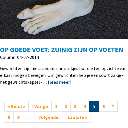
OP GOEDE VOET: ZUINIG ZIJN OP VOETEN
Column: 04-07-2014
Gewrichten zijn niets anders dan stukjes bot die ten opzichte van
elkaar mogen bewegen. Om gewrichten heb je een soort zakje -
het gewrichtskapsel -…
[lees meer]
Paginatie
« Eerste
Eerste
‹ Vorige
Vorige
1
2
3
4
5
6
7
pagina
pagina
8
9
…
Volgende ›
Volgende
Laatste »
Laatste
pagina
pagina