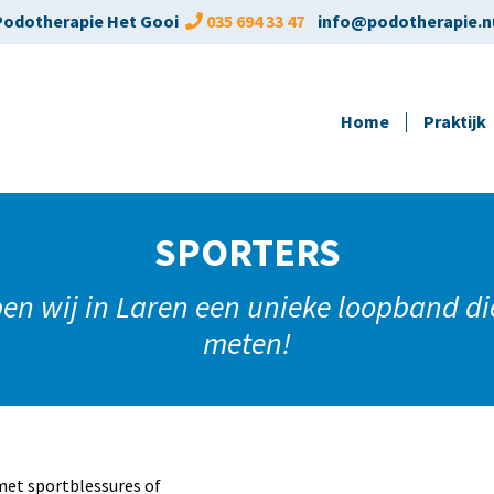
Overslaan
Podotherapie Het Gooi
035 694 33 47
info@podotherapie.n
en
naar
de
HOOFDNAVIGATIE
Home
Praktijk
inhoud
gaan
SPORTERS
ben wij in Laren een unieke loopband di
meten!
 met sportblessures of