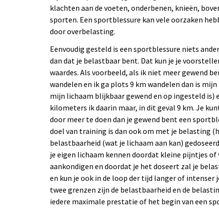
klachten aan de voeten, onderbenen, knieën, bove
sporten. Een sportblessure kan vele oorzaken heb
door overbelasting.
Eenvoudig gesteld is een sportblessure niets ander
dan dat je belastbaar bent. Dat kun je je voorstell
waardes. Als voorbeeld, als ik niet meer gewend b
wandelen en ik ga plots 9 km wandelen dan is mij
mijn lichaam blijkbaar gewend en op ingesteld is) e
kilometers ik daarin maar, in dit geval 9 km. Je kun
door meer te doen dan je gewend bent een sportb
doel van training is dan ook om met je belasting (h
belastbaarheid (wat je lichaam aan kan) gedoseerd
je eigen lichaam kennen doordat kleine pijntjes of
aankondigen en doordat je het doseert zal je bel
en kun je ook in de loop der tijd langer of intense
twee grenzen zijn de belastbaarheid en de belasti
iedere maximale prestatie of het begin van een sp