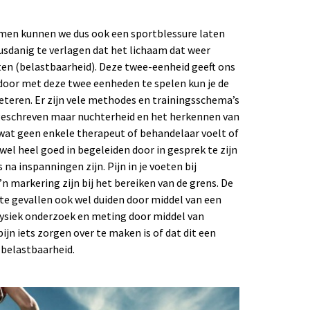
emen kunnen we dus ook een sportblessure laten
usdanig te verlagen dat het lichaam dat weer
ten (belastbaarheid). Deze twee-eenheid geeft ons
door met deze twee eenheden te spelen kun je de
eteren. Er zijn vele methodes en trainingsschema’s
 geschreven maar nuchterheid en het herkennen van
s wat geen enkele therapeut of behandelaar voelt of
wel heel goed in begeleiden door in gesprek te zijn
 na inspanningen zijn. Pijn in je voeten bij
n markering zijn bij het bereiken van de grens. De
e gevallen ook wel duiden door middel van een
fysiek onderzoek en meting door middel van
ijn iets zorgen over te maken is of dat dit een
e belastbaarheid.