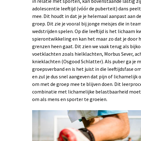
in relatie met sporten, kan bovenstaande lastig zijn
adolescentie leeftijd (vóór de puberteit) dans pee
mee. Dit houdt in dat je je helemaal aanpast aan 
groep. Dit zie je vooral bij jonge meisjes die in te
wedstrijden spelen. Op die leeftijd is het lichaam 
spierontwikkeling en kan het maar zo dat je door 
grenzen heen gaat. Dit zien we vaak terug als bijk
voetklachten zoals hielklachten, Morbus Sever, ac
knieklachten (Osgood Schlatter). Als puber ga je 
groepsverband en is het juist in die leeftijdsfase om
en zul je dus snel aangeven dat pijn of lichamelijk 
om met de groep mee te blijven doen. Dit leerproc
combinatie met lichamelijke belastbaarheid moe
om als mens en sporter te groeien.