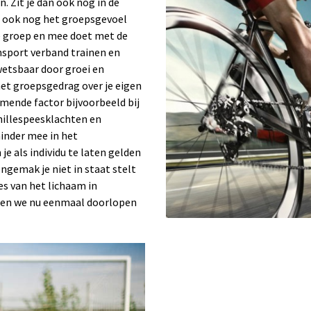
. Zit je dan ook nog in de
lt ook nog het groepsgevoel
de groep en mee doet met de
amsport verband trainen en
kwetsbaar door groei en
het groepsgedrag over je eigen
omende factor bijvoorbeeld bij
hillespeesklachten en
minder mee in het
 je als individu te laten gelden
ongemak je niet in staat stelt
es van het lichaam in
ten we nu eenmaal doorlopen