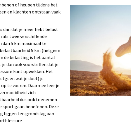
nbenen of heupen tijdens het
ben en klachten ontstaan vaak
s dan dat je meer hebt belast
en als twee verschillende
en dan 5 km maximaal te
n belastbaarheid 5 km (hetgeen
n de belasting is het aantal
t je dan ook voorstellen dat je
lessure kunt opwekken. Het
etgeen wat je doet) je
 op te voeren. Daarmee leer je
 vermoeidheid zich
astbaarheid dus ook toenemen
r je sport gaan beoefenen. Deze
ng liggen ten grondslag aan
ortblessure.