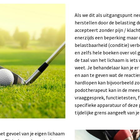
Als we dit als uitgangspunt n
herstellen door de belasting d
accepteert zonder pijn / klach
enerzijds een beperking maar 
belastbaarheid (conditie) verb
en zelfs hele boeken over vol
de taal van het lichaam is iet
weet. Je behandelaar kan je er 
en aan te geven wat de reacties
hardlopen kan bijvoorbeeld zo’
podotherapeut kan in de meest
vraaggesprek, functietesten, 
specifieke apparatuur of deze p
tijdelijke grens aangeeft van j
et gevoel van je eigen lichaam