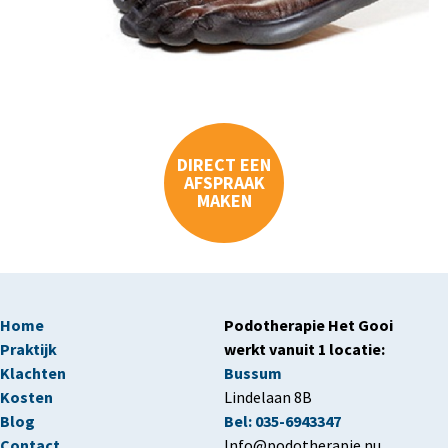
DIRECT EEN
AFSPRAAK
MAKEN
MAIN
Home
Podotherapie Het Gooi
NAVIGATION
Praktijk
werkt vanuit 1 locatie:
Klachten
Bussum
Kosten
Lindelaan 8B
Blog
Bel: 035-6943347
Contact
Info@podotherapie.nu