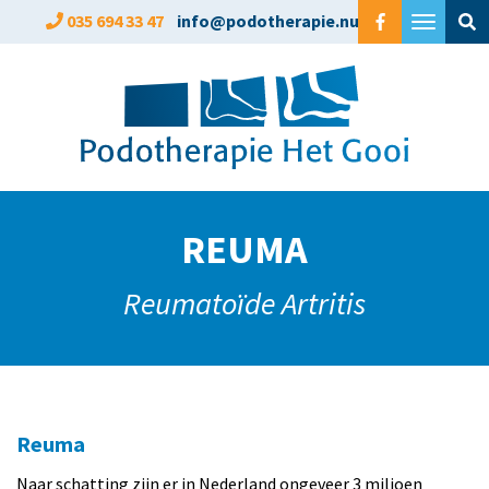
Overslaan
035 694 33 47
info@podotherapie.nu
Toggle
en
navigat
naar
de
inhoud
gaan
REUMA
Reumatoïde Artritis
Reuma
Naar schatting zijn er in Nederland ongeveer 3 miljoen